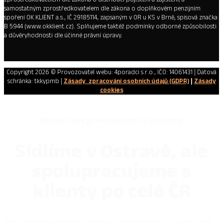
samostatným zprostředkovatelem dle zákona o doplňkovém penzijním
spoření OK KLIENT a.s., IČ 29185114, zapsaným v OR u KS v Brně, spisová značka
B 5944 (www.okklient.cz). Splňujeme taktéž podmínky odborné způsobilosti
a důvěryhodnosti dle účinné právní úpravy.
Copyright 2026 © Provozovatel webu: 4poradci s.r.o., IČO: 14061431 | Datová
schránka: tkkypmb |
Zásady zpracování osobních údajů (GDPR)
|
Zásady
cookies
Konzultace je nezávazná a zdarma!
Sídlíme v Ostravě, ale
spolupracujeme s
klienty po celé ČR
Setkat se můžeme osobně, online nebo za vámi rádi