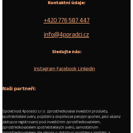
Kontaktní údaje:
+420 776 587 447
info@4poradci.cz
Sledujte nás:
Instagram
Facebook
Linkedin
Naši partneři:
Společnost 4poradci s.r.o. zprostředkovává investiční produkty,
spotřebitelské úvěry, pojištění a doplňkové penzijní spoření, jako vázaný
zástupce registrovaný pod investičním zprostředkovatelem,
zprostředkovatelem spotřebitelských úvěrů, samostatným
zprostředkovatelem dle zákona o distribuci pojištění a zajištění, a