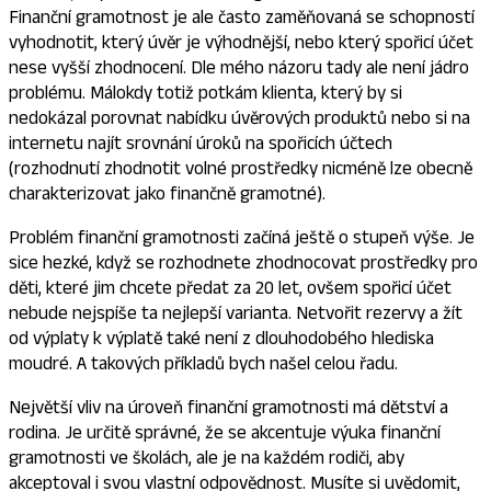
Finanční gramotnost je ale často zaměňovaná se schopností
vyhodnotit, který úvěr je výhodnější, nebo který spořicí účet
nese vyšší zhodnocení. Dle mého názoru tady ale není jádro
problému. Málokdy totiž potkám klienta, který by si
nedokázal porovnat nabídku úvěrových produktů nebo si na
internetu najít srovnání úroků na spořicích účtech
(rozhodnutí zhodnotit volné prostředky nicméně lze obecně
charakterizovat jako finančně gramotné).
Problém finanční gramotnosti začíná ještě o stupeň výše. Je
sice hezké, když se rozhodnete zhodnocovat prostředky pro
děti, které jim chcete předat za 20 let, ovšem spořicí účet
nebude nejspíše ta nejlepší varianta. Netvořit rezervy a žít
od výplaty k výplatě také není z dlouhodobého hlediska
moudré. A takových příkladů bych našel celou řadu.
Největší vliv na úroveň finanční gramotnosti má dětství a
rodina. Je určitě správné, že se akcentuje výuka finanční
gramotnosti ve školách, ale je na každém rodiči, aby
akceptoval i svou vlastní odpovědnost. Musíte si uvědomit,