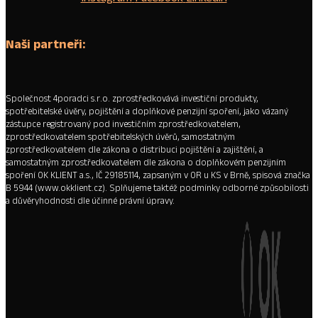
Naši partneři:
Společnost 4poradci s.r.o. zprostředkovává investiční produkty,
spotřebitelské úvěry, pojištění a doplňkové penzijní spoření, jako vázaný
zástupce registrovaný pod investičním zprostředkovatelem,
zprostředkovatelem spotřebitelských úvěrů, samostatným
zprostředkovatelem dle zákona o distribuci pojištění a zajištění, a
samostatným zprostředkovatelem dle zákona o doplňkovém penzijním
spoření OK KLIENT a.s., IČ 29185114, zapsaným v OR u KS v Brně, spisová značka
B 5944 (www.okklient.cz). Splňujeme taktéž podmínky odborné způsobilosti
a důvěryhodnosti dle účinné právní úpravy.