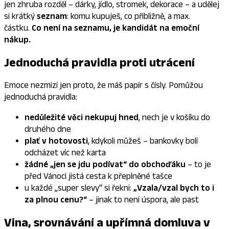
jen zhruba rozděl – dárky, jídlo, stromek, dekorace – a udělej
si krátký
seznam
: komu kupuješ, co přibližně, a max.
částku.
Co není na seznamu, je kandidát na emoční
nákup.
Jednoduchá pravidla proti utrácení
Emoce nezmizí jen proto, že máš papír s čísly. Pomůžou
jednoduchá pravidla:
nedůležité věci nekupuj hned
, nech je v košíku do
druhého dne
plať v hotovosti
, kdykoli můžeš – bankovky bolí
odcházet víc než karta
žádné „jen se jdu podívat“ do obchoďáku
– to je
před Vánoci jistá cesta k přeplněné tašce
u každé „super slevy“ si řekni:
„Vzala/vzal bych to i
za plnou cenu?“
– jinak to není úspora, ale past
Vina, srovnávání a upřímná domluva v