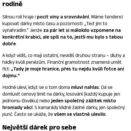
rodině
Silnou roli hraje i
pocit viny a srovnávání
. Máme tendenci
kupovat dárky místo času a pozornosti: „Teď jim to
vynahradím.“ Jenže
za pár let si málokdo vzpomene na
konkrétní krabici, ale spíš na to, jestli mu bylo s tebou
dobře
.
A když vidíš, co mají ostatní, nevidíš druhou stranu – dluhy a
hádky kvůli penězům. Finanční gramotnost znamená umět
říct:
„Tady je moje hranice, přes tu nejdu kvůli fotce ani
dojmu.“
Hodně uleví, když se o tom doma
mluví nahlas
. Dá se
domluvit cenový limit na dárky, losování (každý kupuje jen
jednomu člověku) nebo
jeden společný zážitek místo
hromady věcí
. S kamarády klidně žádné dárky, jen společný
punč. Často se ukáže, že
všem se vlastně ulevilo
.
Největší dárek pro sebe