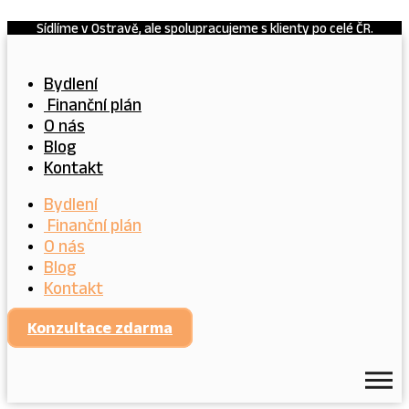
Přejít
Sídlíme v Ostravě, ale spolupracujeme s klienty po celé ČR.
k
obsahu
Bydlení
Finanční plán
O nás
Blog
Kontakt
Bydlení
Finanční plán
O nás
Blog
Kontakt
Konzultace zdarma