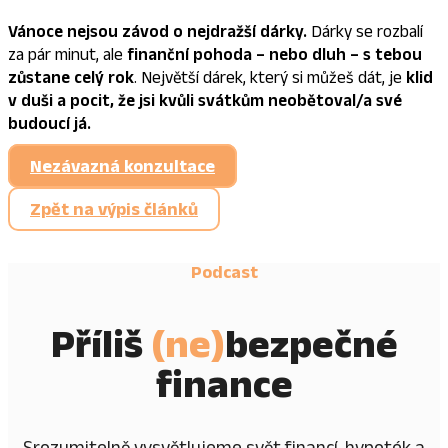
Vánoce nejsou závod o nejdražší dárky.
Dárky se rozbalí
za pár minut, ale
finanční pohoda – nebo dluh – s tebou
zůstane celý rok
. Největší dárek, který si můžeš dát, je
klid
v duši a pocit, že jsi kvůli svátkům neobětoval/a své
budoucí já.
Nezávazná konzultace
Zpět na výpis článků
Podcast
Příliš
(ne)
bezpečné
finance
Srozumitelně vysvětlujeme svět financí, hypoték a