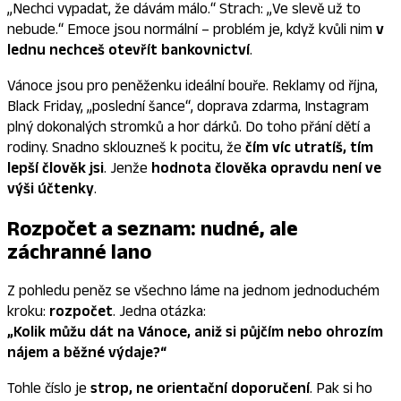
„Nechci vypadat, že dávám málo.“ Strach: „Ve slevě už to
nebude.“ Emoce jsou normální – problém je, když kvůli nim
v
lednu nechceš otevřít bankovnictví
.
Vánoce jsou pro peněženku ideální bouře. Reklamy od října,
Black Friday, „poslední šance“, doprava zdarma, Instagram
plný dokonalých stromků a hor dárků. Do toho přání dětí a
rodiny. Snadno sklouzneš k pocitu, že
čím víc utratíš, tím
lepší člověk jsi
. Jenže
hodnota člověka opravdu není ve
výši účtenky
.
Rozpočet a seznam: nudné, ale
záchranné lano
Z pohledu peněz se všechno láme na jednom jednoduchém
kroku:
rozpočet
. Jedna otázka:
„Kolik můžu dát na Vánoce, aniž si půjčím nebo ohrozím
nájem a běžné výdaje?“
Tohle číslo je
strop, ne orientační doporučení
. Pak si ho