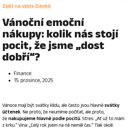
Zpět na výpis článků
Vánoční emoční
nákupy: kolik nás stojí
pocit, že jsme „dost
dobří“?
Finance
15. prosince, 2025
Vánoce mají být svátky klidu, ale často jsou hlavně
svátky
účtenek
. Ne proto, že neumíme počítat, ale proto,
že
nakupujeme hlavně podle pocitů
. Stres: „Ať už to mám
z krku.“ Vina: „Celý rok jsem na ně neměl čas.“ Tlak okolí: