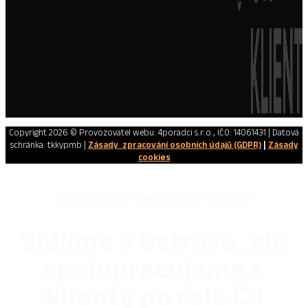
Copyright 2026 © Provozovatel webu: 4poradci s.r.o., IČO: 14061431 | Datová
schránka: tkkypmb |
Zásady zpracování osobních údajů (GDPR)
|
Zásady
cookies
Konzultace je nezávazná a zdarma!
Sídlíme v Ostravě, ale
spolupracujeme s
klienty po celé ČR